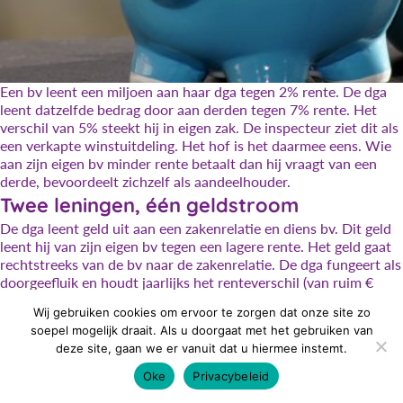
Een bv leent een miljoen aan haar dga tegen 2% rente. De dga
leent datzelfde bedrag door aan derden tegen 7% rente. Het
verschil van 5% steekt hij in eigen zak. De inspecteur ziet dit als
een verkapte winstuitdeling. Het hof is het daarmee eens. Wie
aan zijn eigen bv minder rente betaalt dan hij vraagt van een
derde, bevoordeelt zichzelf als aandeelhouder.
Twee leningen, één geldstroom
De dga leent geld uit aan een zakenrelatie en diens bv. Dit geld
leent hij van zijn eigen bv tegen een lagere rente. Het geld gaat
rechtstreeks van de bv naar de zakenrelatie. De dga fungeert als
doorgeefluik en houdt jaarlijks het renteverschil (van ruim €
45.000).
Wij gebruiken cookies om ervoor te zorgen dat onze site zo
De inspecteur prikt erdoorheen
soepel mogelijk draait. Als u doorgaat met het gebruiken van
De inspecteur constateert dat de twee leningen nagenoeg
deze site, gaan we er vanuit dat u hiermee instemt.
identiek zijn. Dezelfde hoofdsom, hetzelfde moment van
Oke
Privacybeleid
aangaan, dezelfde afwezigheid van zekerheden en tussentijdse
aflossingsverplichtingen. Zelfs de aflossingsdata vallen samen.