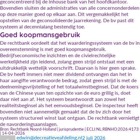
geconcentreerd bij de inhouse bank van het hoofdkantoor.
Bovendien sluiten de administraties van alle concernonderdelen
op deze manier goed op elkaar aan. Dit vergemakkelijkt het
opstellen van de geconsolideerde jaarrekening. De bv past dit
systeem al decennialang bestendig toe.
Goed koopmansgebruik
De rechtbank oordeelt dat het waarderingssysteem van de bv in
overeenstemming is met goed koopmansgebruik.
Bedrijfseconomische inzichten en de civielrechtelijke
werkelijkheid zijn leidend, zolang geen strijd ontstaat met een
uitdrukkelijk wettelijk voorschrift. Daarvan is hier geen sprake.
De bv heeft immers niet meer dividend ontvangen dan het in
haar aangifte verantwoorde bedrag, zodat geen strijd is met de
deelnemingsvrijstelling of het totaalwinstbeginsel. Dat de koers
van de Chinese yuan ten opzichte van de euro grillig is, doet
daar niet aan af. Het systeem beantwoordt aan zowel het
realiteitsbeginsel als het eenvoudsbeginsel. De inspecteur heeft
bovendien niet aannemelijk gemaakt dat de bv zich door het
systeem structureel winst laat ontgaan. De rechtbank vernietigt
de navorderingsaanslagen.
Bron: Rechtbank Noord-Holland | jurisprudentie | ECLI:NL:RBNHO:2026:4173
| 14-04-2026
Auteur
Geplaatst
Categorieën
edwin@decreatieveafdeling.nl
2 juli 2026