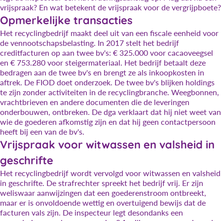
vrijspraak? En wat betekent de vrijspraak voor de vergrijpboete?
Opmerkelijke transacties
Het recyclingbedrijf maakt deel uit van een fiscale eenheid voor
de vennootschapsbelasting. In 2017 stelt het bedrijf
creditfacturen op aan twee bv's: € 325.000 voor cacaoveegsel
en € 753.280 voor steigermateriaal. Het bedrijf betaalt deze
bedragen aan de twee bv's en brengt ze als inkoopkosten in
aftrek. De FIOD doet onderzoek. De twee bv's blijken holdings
te zijn zonder activiteiten in de recyclingbranche. Weegbonnen,
vrachtbrieven en andere documenten die de leveringen
onderbouwen, ontbreken. De dga verklaart dat hij niet weet van
wie de goederen afkomstig zijn en dat hij geen contactpersoon
heeft bij een van de bv's.
Vrijspraak voor witwassen en valsheid in
geschrifte
Het recyclingbedrijf wordt vervolgd voor witwassen en valsheid
in geschrifte. De strafrechter spreekt het bedrijf vrij. Er zijn
weliswaar aanwijzingen dat een goederenstroom ontbreekt,
maar er is onvoldoende wettig en overtuigend bewijs dat de
facturen vals zijn. De inspecteur legt desondanks een