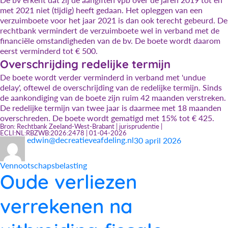
met 2021 niet (tijdig) heeft gedaan. Het opleggen van een
verzuimboete voor het jaar 2021 is dan ook terecht gebeurd. De
rechtbank vermindert de verzuimboete wel in verband met de
financiële omstandigheden van de bv. De boete wordt daarom
eerst verminderd tot € 500.
Overschrijding redelijke termijn
De boete wordt verder verminderd in verband met 'undue
delay', oftewel de overschrijding van de redelijke termijn. Sinds
de aankondiging van de boete zijn ruim 42 maanden verstreken.
De redelijke termijn van twee jaar is daarmee met 18 maanden
overschreden. De boete wordt gematigd met 15% tot € 425.
Bron: Rechtbank Zeeland-West-Brabant | jurisprudentie |
ECLI:NL:RBZWB:2026:2478 | 01-04-2026
Auteur
Geplaatst
Categorieën
edwin@decreatieveafdeling.nl
30 april 2026
op
Vennootschapsbelasting
Oude verliezen
verrekenen na