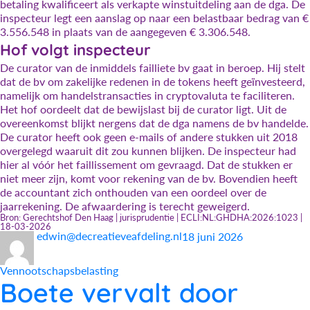
betaling kwalificeert als verkapte winstuitdeling aan de dga. De
inspecteur legt een aanslag op naar een belastbaar bedrag van €
3.556.548 in plaats van de aangegeven € 3.306.548.
Hof volgt inspecteur
De curator van de inmiddels failliete bv gaat in beroep. Hij stelt
dat de bv om zakelijke redenen in de tokens heeft geïnvesteerd,
namelijk om handelstransacties in cryptovaluta te faciliteren.
Het hof oordeelt dat de bewijslast bij de curator ligt. Uit de
overeenkomst blijkt nergens dat de dga namens de bv handelde.
De curator heeft ook geen e-mails of andere stukken uit 2018
overgelegd waaruit dit zou kunnen blijken. De inspecteur had
hier al vóór het faillissement om gevraagd. Dat de stukken er
niet meer zijn, komt voor rekening van de bv. Bovendien heeft
de accountant zich onthouden van een oordeel over de
jaarrekening. De afwaardering is terecht geweigerd.
Bron: Gerechtshof Den Haag | jurisprudentie | ECLI:NL:GHDHA:2026:1023 |
18-03-2026
Auteur
Geplaatst
Categorieën
edwin@decreatieveafdeling.nl
18 juni 2026
op
Vennootschapsbelasting
Boete vervalt door