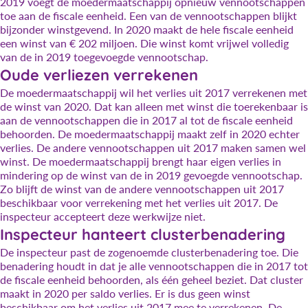
2019 voegt de moedermaatschappij opnieuw vennootschappen
toe aan de fiscale eenheid. Een van de vennootschappen blijkt
bijzonder winstgevend. In 2020 maakt de hele fiscale eenheid
een winst van € 202 miljoen. Die winst komt vrijwel volledig
van de in 2019 toegevoegde vennootschap.
Oude verliezen verrekenen
De moedermaatschappij wil het verlies uit 2017 verrekenen met
de winst van 2020. Dat kan alleen met winst die toerekenbaar is
aan de vennootschappen die in 2017 al tot de fiscale eenheid
behoorden. De moedermaatschappij maakt zelf in 2020 echter
verlies. De andere vennootschappen uit 2017 maken samen wel
winst. De moedermaatschappij brengt haar eigen verlies in
mindering op de winst van de in 2019 gevoegde vennootschap.
Zo blijft de winst van de andere vennootschappen uit 2017
beschikbaar voor verrekening met het verlies uit 2017. De
inspecteur accepteert deze werkwijze niet.
Inspecteur hanteert clusterbenadering
De inspecteur past de zogenoemde clusterbenadering toe. Die
benadering houdt in dat je alle vennootschappen die in 2017 tot
de fiscale eenheid behoorden, als één geheel beziet. Dat cluster
maakt in 2020 per saldo verlies. Er is dus geen winst
beschikbaar om het verlies uit 2017 mee te verrekenen. De