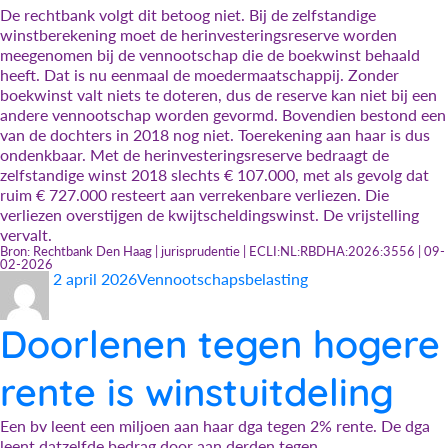
De rechtbank volgt dit betoog niet. Bij de zelfstandige
winstberekening moet de herinvesteringsreserve worden
meegenomen bij de vennootschap die de boekwinst behaald
heeft. Dat is nu eenmaal de moedermaatschappij. Zonder
boekwinst valt niets te doteren, dus de reserve kan niet bij een
andere vennootschap worden gevormd. Bovendien bestond een
van de dochters in 2018 nog niet. Toerekening aan haar is dus
ondenkbaar. Met de herinvesteringsreserve bedraagt de
zelfstandige winst 2018 slechts € 107.000, met als gevolg dat
ruim € 727.000 resteert aan verrekenbare verliezen. Die
verliezen overstijgen de kwijtscheldingswinst. De vrijstelling
vervalt.
Bron: Rechtbank Den Haag | jurisprudentie | ECLI:NL:RBDHA:2026:3556 | 09-
02-2026
Auteur
Geplaatst
Categorieën
2 april 2026
Vennootschapsbelasting
op
Doorlenen tegen hogere
rente is winstuitdeling
Een bv leent een miljoen aan haar dga tegen 2% rente. De dga
leent datzelfde bedrag door aan derden tegen