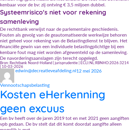
kenbaar voor de bv: zij ontving € 3,5 miljoen dubbel.
Systeemrisico's niet voor rekening
samenleving
De rechtbank verwijst naar de parlementaire geschiedenis.
Fouten als gevolg van de geautomatiseerde werkwijze behoren
niet geheel voor rekening van de Belastingdienst te blijven. Het
financiële gewin van een individuele belastingplichtige bij een
kenbare fout mag niet worden afgewenteld op de samenleving.
De navorderingsaanslagen zijn terecht opgelegd.
Bron: Rechtbank Noord-Holland | jurisprudentie | ECLI:NL:RBNHO:2026:3214
| 10-03-2026
Auteur
Geplaatst
Categorieën
edwin@decreatieveafdeling.nl
12 mei 2026
op
Vennootschapsbelasting
Kosten eHerkenning
geen excuus
Een bv heeft over de jaren 2019 tot en met 2021 geen aangiften
vpb gedaan. De bv stelt dat dit komt doordat aangifte alleen
mogelijk is met