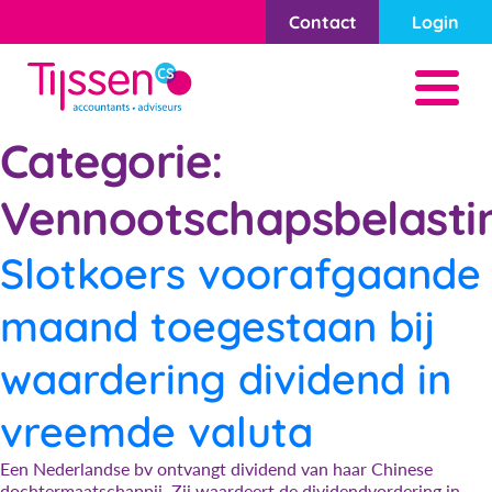
Contact
Login
Categorie:
Vennootschapsbelasti
Slotkoers voorafgaande
maand toegestaan bij
waardering dividend in
vreemde valuta
Een Nederlandse bv ontvangt dividend van haar Chinese
dochtermaatschappij. Zij waardeert de dividendvordering in