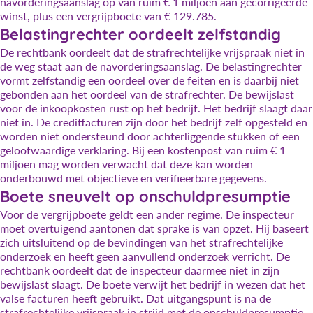
navorderingsaanslag op van ruim € 1 miljoen aan gecorrigeerde
winst, plus een vergrijpboete van € 129.785.
Belastingrechter oordeelt zelfstandig
De rechtbank oordeelt dat de strafrechtelijke vrijspraak niet in
de weg staat aan de navorderingsaanslag. De belastingrechter
vormt zelfstandig een oordeel over de feiten en is daarbij niet
gebonden aan het oordeel van de strafrechter. De bewijslast
voor de inkoopkosten rust op het bedrijf. Het bedrijf slaagt daar
niet in. De creditfacturen zijn door het bedrijf zelf opgesteld en
worden niet ondersteund door achterliggende stukken of een
geloofwaardige verklaring. Bij een kostenpost van ruim € 1
miljoen mag worden verwacht dat deze kan worden
onderbouwd met objectieve en verifieerbare gegevens.
Boete sneuvelt op onschuldpresumptie
Voor de vergrijpboete geldt een ander regime. De inspecteur
moet overtuigend aantonen dat sprake is van opzet. Hij baseert
zich uitsluitend op de bevindingen van het strafrechtelijke
onderzoek en heeft geen aanvullend onderzoek verricht. De
rechtbank oordeelt dat de inspecteur daarmee niet in zijn
bewijslast slaagt. De boete verwijt het bedrijf in wezen dat het
valse facturen heeft gebruikt. Dat uitgangspunt is na de
strafrechtelijke vrijspraak in strijd met de onschuldpresumptie.