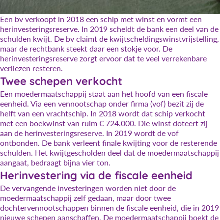
Een bv verkoopt in 2018 een schip met winst en vormt een
herinvesteringsreserve. In 2019 scheldt de bank een deel van de
schulden kwijt. De bv claimt de kwijtscheldingswinstvrijstelling,
maar de rechtbank steekt daar een stokje voor. De
herinvesteringsreserve zorgt ervoor dat te veel verrekenbare
verliezen resteren.
Twee schepen verkocht
Een moedermaatschappij staat aan het hoofd van een fiscale
eenheid. Via een vennootschap onder firma (vof) bezit zij de
helft van een vrachtschip. In 2018 wordt dat schip verkocht
met een boekwinst van ruim € 724.000. Die winst doteert zij
aan de herinvesteringsreserve. In 2019 wordt de vof
ontbonden. De bank verleent finale kwijting voor de resterende
schulden. Het kwijtgescholden deel dat de moedermaatschappij
aangaat, bedraagt bijna vier ton.
Herinvestering via de fiscale eenheid
De vervangende investeringen worden niet door de
moedermaatschappij zelf gedaan, maar door twee
dochtervennootschappen binnen de fiscale eenheid, die in 2019
nieuwe schepen aanschaffen. De moedermaatschappij boekt de