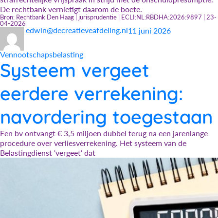
De rechtbank vernietigt daarom de boete.
Bron: Rechtbank Den Haag | jurisprudentie | ECLI:NL:RBDHA:2026:9897 | 23-
04-2026
Auteur
Geplaatst
Categorieën
edwin@decreatieveafdeling.nl
11 juni 2026
op
Vennootschapsbelasting
Systeem vergeet
eerdere verrekening:
navordering toegestaan
Een bv ontvangt € 3,5 miljoen dubbel terug na een jarenlange
procedure over verliesverrekening. Het systeem van de
Belastingdienst ‘vergeet’ dat