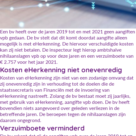
Een bv heeft over de jaren 2019 tot en met 2021 geen aangiften
vpb gedaan. De bv stelt dat dit komt doordat aangifte alleen
mogelijk is met eHerkenning. De hiervoor verschuldigde kosten
kan zij niet betalen. De inspecteur legt hierop ambtshalve
nihilaanslagen vpb op voor deze jaren en een verzuimboete van
€ 2.757 voor het jaar 2021.
Kosten eHerkenning niet onevenredig
Kosten van eHerkenning zijn niet van een zodanige omvang dat
zij onevenredig zijn in verhouding tot de doelen die de
staatssecretaris van Financiën met de invoering van
eHerkenning nastreeft. Zolang de bv bestaat moet zij jaarlijks,
met gebruik van eHerkenning, aangifte vpb doen. De bv heeft
bovendien niets aangevoerd over geleden verliezen in de
betreffende jaren. De beroepen tegen de nihilaanslagen zijn
daarom ongegrond.
Verzuimboete verminderd
De bv erkent dat zij de aangiften vpb over de jaren 2019 tot en