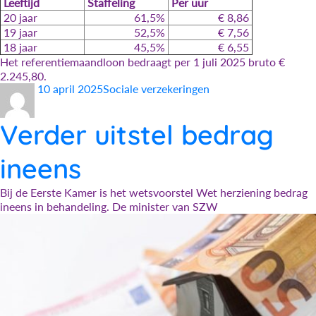
Leeftijd
Staffeling
Per uur
20 jaar
61,5%
€ 8,86
19 jaar
52,5%
€ 7,56
18 jaar
45,5%
€ 6,55
Het referentiemaandloon bedraagt per 1 juli 2025 bruto €
2.245,80.
Auteur
Geplaatst
Categorieën
10 april 2025
Sociale verzekeringen
op
Verder uitstel bedrag
ineens
Bij de Eerste Kamer is het wetsvoorstel Wet herziening bedrag
ineens in behandeling. De minister van SZW