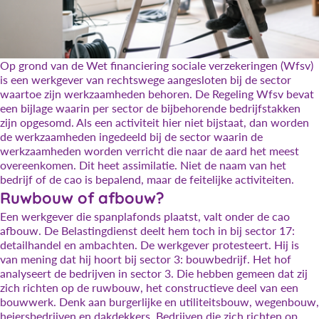
Op grond van de Wet financiering sociale verzekeringen (Wfsv)
is een werkgever van rechtswege aangesloten bij de sector
waartoe zijn werkzaamheden behoren. De Regeling Wfsv bevat
een bijlage waarin per sector de bijbehorende bedrijfstakken
zijn opgesomd. Als een activiteit hier niet bijstaat, dan worden
de werkzaamheden ingedeeld bij de sector waarin de
werkzaamheden worden verricht die naar de aard het meest
overeenkomen. Dit heet assimilatie. Niet de naam van het
bedrijf of de cao is bepalend, maar de feitelijke activiteiten.
Ruwbouw of afbouw?
Een werkgever die spanplafonds plaatst, valt onder de cao
afbouw. De Belastingdienst deelt hem toch in bij sector 17:
detailhandel en ambachten. De werkgever protesteert. Hij is
van mening dat hij hoort bij sector 3: bouwbedrijf. Het hof
analyseert de bedrijven in sector 3. Die hebben gemeen dat zij
zich richten op de ruwbouw, het constructieve deel van een
bouwwerk. Denk aan burgerlijke en utiliteitsbouw, wegenbouw,
heiersbedrijven en dakdekkers. Bedrijven die zich richten op