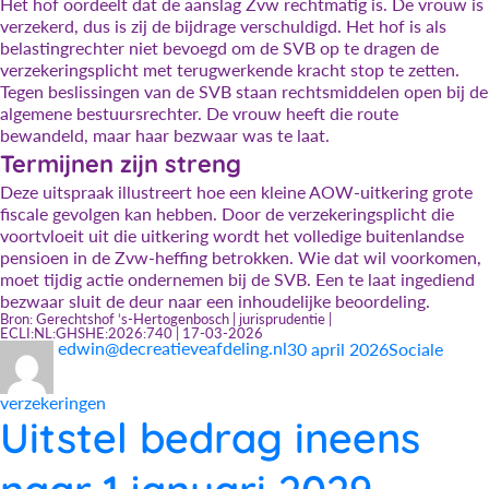
Het hof oordeelt dat de aanslag Zvw rechtmatig is. De vrouw is
verzekerd, dus is zij de bijdrage verschuldigd. Het hof is als
belastingrechter niet bevoegd om de SVB op te dragen de
verzekeringsplicht met terugwerkende kracht stop te zetten.
Tegen beslissingen van de SVB staan rechtsmiddelen open bij de
algemene bestuursrechter. De vrouw heeft die route
bewandeld, maar haar bezwaar was te laat.
Termijnen zijn streng
Deze uitspraak illustreert hoe een kleine AOW-uitkering grote
fiscale gevolgen kan hebben. Door de verzekeringsplicht die
voortvloeit uit die uitkering wordt het volledige buitenlandse
pensioen in de Zvw-heffing betrokken. Wie dat wil voorkomen,
moet tijdig actie ondernemen bij de SVB. Een te laat ingediend
bezwaar sluit de deur naar een inhoudelijke beoordeling.
Bron: Gerechtshof ‘s-Hertogenbosch | jurisprudentie |
ECLI:NL:GHSHE:2026:740 | 17-03-2026
Auteur
Geplaatst
Categorieën
edwin@decreatieveafdeling.nl
30 april 2026
Sociale
op
verzekeringen
Uitstel bedrag ineens