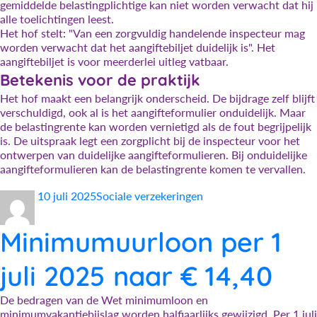
gemiddelde belastingplichtige kan niet worden verwacht dat hij
alle toelichtingen leest.
Het hof stelt: "Van een zorgvuldig handelende inspecteur mag
worden verwacht dat het aangiftebiljet duidelijk is". Het
aangiftebiljet is voor meerderlei uitleg vatbaar.
Betekenis voor de praktijk
Het hof maakt een belangrijk onderscheid. De bijdrage zelf blijft
verschuldigd, ook al is het aangifteformulier onduidelijk. Maar
de belastingrente kan worden vernietigd als de fout begrijpelijk
is. De uitspraak legt een zorgplicht bij de inspecteur voor het
ontwerpen van duidelijke aangifteformulieren. Bij onduidelijke
aangifteformulieren kan de belastingrente komen te vervallen.
Auteur
Geplaatst
Categorieën
10 juli 2025
Sociale verzekeringen
op
Minimumuurloon per 1
juli 2025 naar € 14,40
De bedragen van de Wet minimumloon en
minimumvakantiebijslag worden halfjaarlijks gewijzigd. Per 1 juli