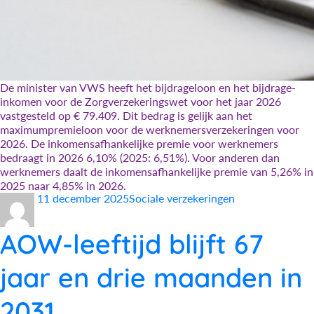
De minister van VWS heeft het bijdrageloon en het bijdrage-
inkomen voor de Zorgverzekeringswet voor het jaar 2026
vastgesteld op € 79.409. Dit bedrag is gelijk aan het
maximumpremieloon voor de werknemersverzekeringen voor
2026. De inkomensafhankelijke premie voor werknemers
bedraagt in 2026 6,10% (2025: 6,51%). Voor anderen dan
werknemers daalt de inkomensafhankelijke premie van 5,26% in
2025 naar 4,85% in 2026.
Auteur
Geplaatst
Categorieën
11 december 2025
Sociale verzekeringen
op
AOW-leeftijd blijft 67
jaar en drie maanden in
2031