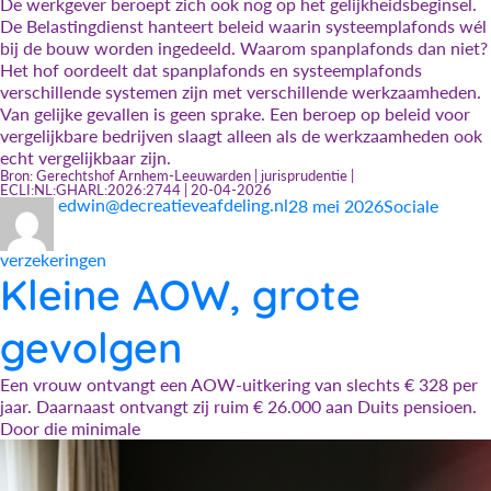
De werkgever beroept zich ook nog op het gelijkheidsbeginsel.
De Belastingdienst hanteert beleid waarin systeemplafonds wél
bij de bouw worden ingedeeld. Waarom spanplafonds dan niet?
Het hof oordeelt dat spanplafonds en systeemplafonds
verschillende systemen zijn met verschillende werkzaamheden.
Van gelijke gevallen is geen sprake. Een beroep op beleid voor
vergelijkbare bedrijven slaagt alleen als de werkzaamheden ook
echt vergelijkbaar zijn.
Bron: Gerechtshof Arnhem-Leeuwarden | jurisprudentie |
ECLI:NL:GHARL:2026:2744 | 20-04-2026
Auteur
Geplaatst
Categorieën
edwin@decreatieveafdeling.nl
28 mei 2026
Sociale
op
verzekeringen
Kleine AOW, grote
gevolgen
Een vrouw ontvangt een AOW-uitkering van slechts € 328 per
jaar. Daarnaast ontvangt zij ruim € 26.000 aan Duits pensioen.
Door die minimale