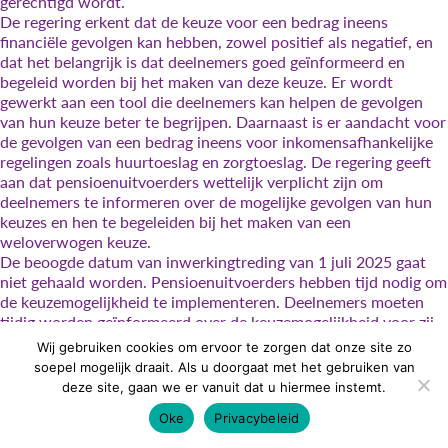
gerechtigd wordt.
De regering erkent dat de keuze voor een bedrag ineens
financiële gevolgen kan hebben, zowel positief als negatief, en
dat het belangrijk is dat deelnemers goed geïnformeerd en
begeleid worden bij het maken van deze keuze. Er wordt
gewerkt aan een tool die deelnemers kan helpen de gevolgen
van hun keuze beter te begrijpen. Daarnaast is er aandacht voor
de gevolgen van een bedrag ineens voor inkomensafhankelijke
regelingen zoals huurtoeslag en zorgtoeslag. De regering geeft
aan dat pensioenuitvoerders wettelijk verplicht zijn om
deelnemers te informeren over de mogelijke gevolgen van hun
keuzes en hen te begeleiden bij het maken van een
weloverwogen keuze.
De beoogde datum van inwerkingtreding van 1 juli 2025 gaat
niet gehaald worden. Pensioenuitvoerders hebben tijd nodig om
de keuzemogelijkheid te implementeren. Deelnemers moeten
tijdig worden geïnformeerd over de keuzemogelijkheid voor zij
met pensioen gaan. De regering onderzoekt of uitstel wenselijk
Wij gebruiken cookies om ervoor te zorgen dat onze site zo
is en zo ja, naar welke datum. Uitstel naar 1 juli 2026 lijkt
soepel mogelijk draait. Als u doorgaat met het gebruiken van
realistisch.
deze site, gaan we er vanuit dat u hiermee instemt.
Auteur
Geplaatst
Categorieën
20 februari 2025
Sociale verzekeringen
op
Oke
Privacybeleid
Pagina
Pagina
Pagina