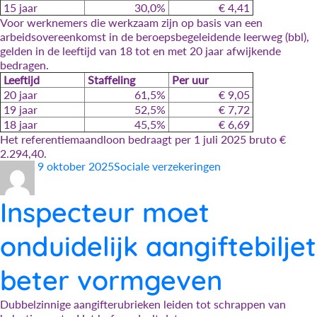
15 jaar
30,0%
€ 4,41
Voor werknemers die werkzaam zijn op basis van een
arbeidsovereenkomst in de beroepsbegeleidende leerweg (bbl),
gelden in de leeftijd van 18 tot en met 20 jaar afwijkende
bedragen.
Leeftijd
Staffeling
Per uur
20 jaar
61,5%
€ 9,05
19 jaar
52,5%
€ 7,72
18 jaar
45,5%
€ 6,69
Het referentiemaandloon bedraagt per 1 juli 2025 bruto €
2.294,40.
Auteur
Geplaatst
Categorieën
9 oktober 2025
Sociale verzekeringen
op
Inspecteur moet
onduidelijk aangiftebiljet
beter vormgeven
Dubbelzinnige aangifterubrieken leiden tot schrappen van