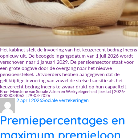
Het kabinet stelt de invoering van het keuzerecht bedrag ineens
opnieuw uit. De beoogde ingangsdatum van 1 juli 2026 wordt
verschoven naar 1 januari 2029. De pensioensector staat voor
een grote opgave door de overgang naar het nieuwe
pensioenstelsel. Uitvoerders hebben aangegeven dat de
gelijktijdige invoering van zowel de stelseltransitie als het
keuzerecht bedrag ineens te zwaar drukt op hun capaciteit.
Bron: Ministerie van Sociale Zaken en Werkgelegenheid | besluit | 2026-
0000084063 | 29-03-2026
Auteur
Geplaatst
Categorieën
2 april 2026
Sociale verzekeringen
op
Premiepercentages en
maximum premieloon