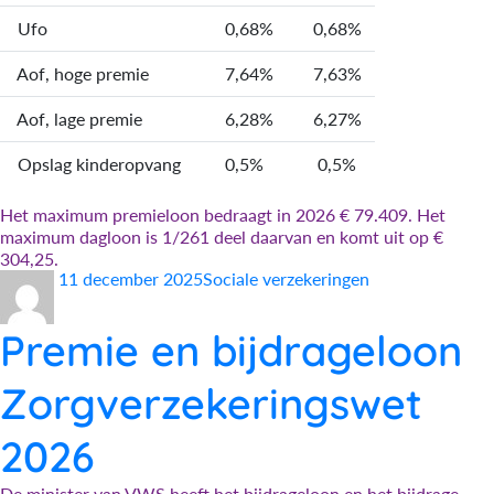
Ufo
0,68%
0,68%
Aof, hoge premie
7,64%
7,63%
Aof, lage premie
6,28%
6,27%
Opslag kinderopvang
0,5%
0,5%
Het maximum premieloon bedraagt in 2026 € 79.409. Het
maximum dagloon is 1/261 deel daarvan en komt uit op €
304,25.
Auteur
Geplaatst
Categorieën
11 december 2025
Sociale verzekeringen
op
Premie en bijdrageloon
Zorgverzekeringswet
2026
De minister van VWS heeft het bijdrageloon en het bijdrage-