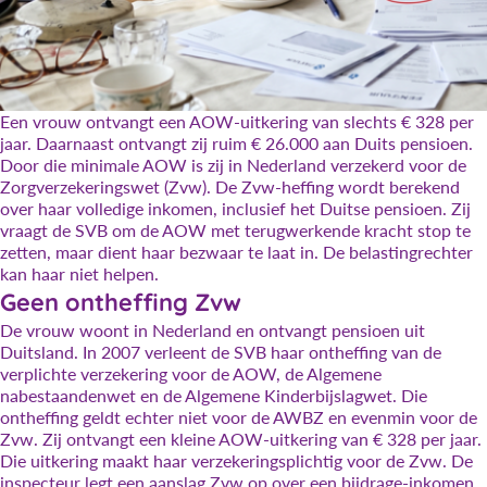
Een vrouw ontvangt een AOW-uitkering van slechts € 328 per
jaar. Daarnaast ontvangt zij ruim € 26.000 aan Duits pensioen.
Door die minimale AOW is zij in Nederland verzekerd voor de
Zorgverzekeringswet (Zvw). De Zvw-heffing wordt berekend
over haar volledige inkomen, inclusief het Duitse pensioen. Zij
vraagt de SVB om de AOW met terugwerkende kracht stop te
zetten, maar dient haar bezwaar te laat in. De belastingrechter
kan haar niet helpen.
Geen ontheffing Zvw
De vrouw woont in Nederland en ontvangt pensioen uit
Duitsland. In 2007 verleent de SVB haar ontheffing van de
verplichte verzekering voor de AOW, de Algemene
nabestaandenwet en de Algemene Kinderbijslagwet. Die
ontheffing geldt echter niet voor de AWBZ en evenmin voor de
Zvw. Zij ontvangt een kleine AOW-uitkering van € 328 per jaar.
Die uitkering maakt haar verzekeringsplichtig voor de Zvw. De
inspecteur legt een aanslag Zvw op over een bijdrage-inkomen