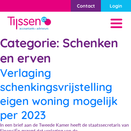
Contact
Login
Categorie:
Schenken
en erven
Verlaging
schenkingsvrijstelling
eigen woning mogelijk
per 2023
In een brief aan de Tweede Kamer heeft de staatssecretaris van
FinanciËn gezegd dat verlaging van de