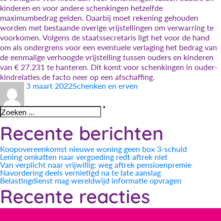
kinderen en voor andere schenkingen hetzelfde
maximumbedrag gelden. Daarbij moet rekening gehouden
worden met bestaande overige vrijstellingen om verwarring te
voorkomen. Volgens de staatssecretaris ligt het voor de hand
om als ondergrens voor een eventuele verlaging het bedrag van
de eenmalige verhoogde vrijstelling tussen ouders en kinderen
van € 27.231 te hanteren. Dit komt voor schenkingen in ouder-
kindrelaties de facto neer op een afschaffing.
Auteur
Geplaatst
Categorieën
3 maart 2022
Schenken en erven
op
Zoeken
Zoeken
naar:
Recente berichten
Koopovereenkomst nieuwe woning geen box 3-schuld
Lening omkatten naar vergoeding redt aftrek niet
Van verplicht naar vrijwillig: weg aftrek pensioenpremie
Navordering deels vernietigd na te late aanslag
Belastingdienst mag wereldwijd informatie opvragen
Recente reacties