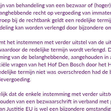
jn van behandeling van een bezwaar of (hoger)
langhebbende recht op vergoeding van immateri
oep bij de rechtbank geldt een redelijke termi
ndeling kan worden verlengd door bijzondere 
t het instemmen met verder uitstel van de ui
aardoor de redelijke termijn wordt verlengd. D
ming van de belanghebbende, aangehouden in 
ciële vragen van het Hof Den Bosch door het H
 redelijke termijn niet was overschreden had d
devergoeding.
jk dat de enkele instemming met verder uitst
ouden van een bezwaarschrift in verband met p
van Justitie EU is wel een bijzondere omstandi