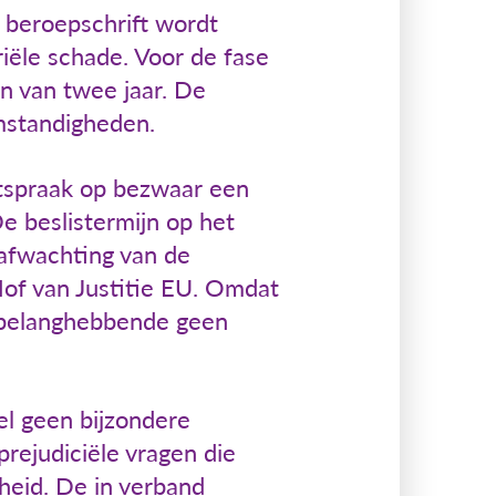
 beroepschrift wordt
ële schade. Voor de fase
jn van twee jaar. De
omstandigheden.
tspraak op bezwaar een
e beslistermijn op het
afwachting van de
of van Justitie EU. Omdat
e belanghebbende geen
el geen bijzondere
rejudiciële vragen die
gheid. De in verband