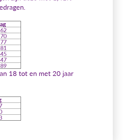
bedragen.
dag
,62
,70
,77
,81
,45
,47
,89
an 18 tot en met 20 jaar
g
7
0
3