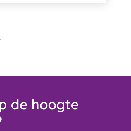
op de hoogte
?