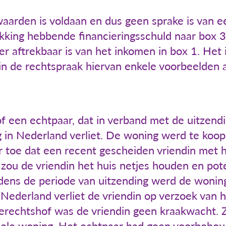
aarden is voldaan en dus geen sprake is van e
king hebbende financieringsschuld naar box 3.
er aftrekbaar is van het inkomen in box 1. Het 
n in de rechtspraak hiervan enkele voorbeelden
f een echtpaar, dat in verband met de uitzend
 in Nederland verliet. De woning werd te koop
r toe dat een recent gescheiden vriendin met 
 zou de vriendin het huis netjes houden en pot
jdens de periode van uitzending werd de woning
Nederland verliet de vriendin op verzoek van 
erechtshof was de vriendin geen kraakwacht. Z
hele woning. Het echtpaar had geen voorbehou