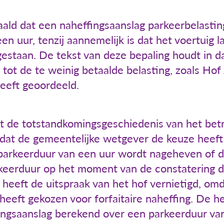
ald dat een naheffingsaanslag parkeerbelasti
n uur, tenzij aannemelijk is dat het voertuig 
gestaan. De tekst van deze bepaling houdt in da
 tot de te weinig betaalde belasting, zoals H
eeft geoordeeld.
t de totstandkomingsgeschiedenis van het betre
dat de gemeentelijke wetgever de keuze heeft
n parkeerduur van een uur wordt nageheven of
rkeerduur op het moment van de constatering da
heeft de uitspraak van het hof vernietigd, om
heeft gekozen voor forfaitaire naheffing. De h
fingsaanslag berekend over een parkeerduur va