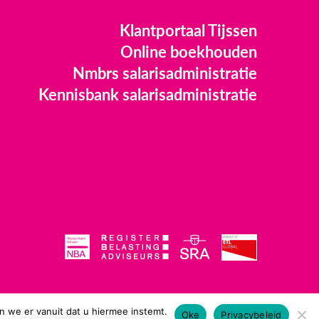
Klantportaal Tijssen
Online boekhouden
Nmbrs salarisadministratie
Kennisbank salarisadministratie
n we er vanuit dat u hiermee instemt.
Oke
Privacybeleid