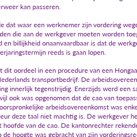
verweer kan passeren.
e dat waar een werknemer zijn vordering wege
eden die aan de werkgever moeten worden toe
d en billijkheid onaanvaardbaar is dat de werk
verjaringstermijn reeds is gaan lopen.
 dit oordeel in een procedure van een Honga
Nederlands transportbedrijf. De arbeidsoveree
ing innerlijk tegenstrijdig. Enerzijds werd een 
ijl ook was opgenomen dat de cao van toepassi
 oorspronkelijke arbeidsovereenkomst was enke
ffeur deze taal niet machtig is. De werkgever 
it hoofde van de cao. De kantonrechter rekend
p de hoogte was gebracht van zijn vorderingsre