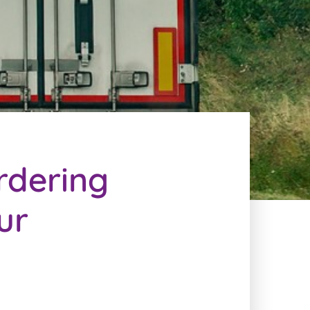
rdering
ur