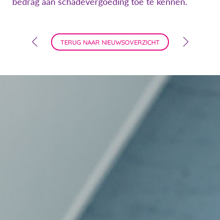
bedrag aan schadevergoeding toe te kennen.
TERUG NAAR NIEUWSOVERZICHT