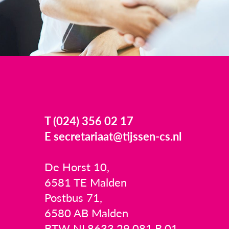
T (024) 356 02 17
E secretariaat@tijssen-cs.nl
De Horst 10,
6581 TE Malden
Postbus 71,
6580 AB Malden
BTW NL8633.29.081.B.01