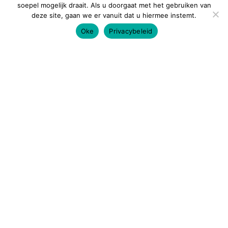
soepel mogelijk draait. Als u doorgaat met het gebruiken van
deze site, gaan we er vanuit dat u hiermee instemt.
Oke
Privacybeleid
Altijd op de hoogte
blijven?
Enthousiast geworden van ons verhaal, en ben je
benieuwd naar meer? Neem contact met ons op en kom
een keer langs voor een gesprek.