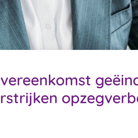
vereenkomst geëin
rstrijken opzegver