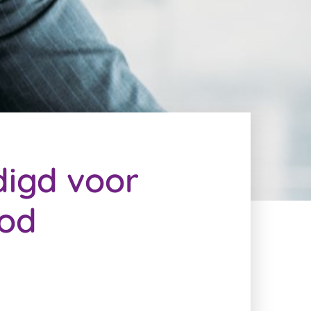
digd voor
bod