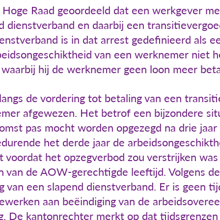
 de Hoge Raad geoordeeld dat een werkgever m
d dienstverband en daarbij een transitievergo
nstverband is in dat arrest gedefinieerd als e
beidsongeschiktheid van een werknemer niet he
 waarbij hij de werknemer geen loon meer beta
angs de vordering tot betaling van een transit
mer afgewezen. Het betrof een bijzondere situ
omst pas mocht worden opgezegd na drie jaar 
durende het derde jaar de arbeidsongeschikthe
rt voordat het opzegverbod zou verstrijken wa
n van de AOW-gerechtigde leeftijd. Volgens d
g van een slapend dienstverband. Er is geen t
werken aan beëindiging van de arbeidsovere
g. De kantonrechter merkt op dat tijdsgrenzen