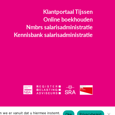
Klantportaal Tijssen
Online boekhouden
Nmbrs salarisadministratie
Kennisbank salarisadministratie
n we er vanuit dat u hiermee instemt.
Oke
Privacybeleid