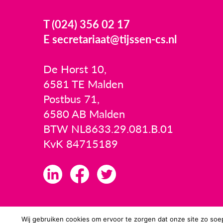
T (024) 356 02 17
E secretariaat@tijssen-cs.nl
De Horst 10,
6581 TE Malden
Postbus 71,
6580 AB Malden
BTW NL8633.29.081.B.01
KvK 84715189
Wij gebruiken cookies om ervoor te zorgen dat onze site zo soep