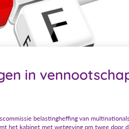
gen in vennootschap
escommissie belastingheffing van multinational
omt het kabinet met wetgeving om twee door 