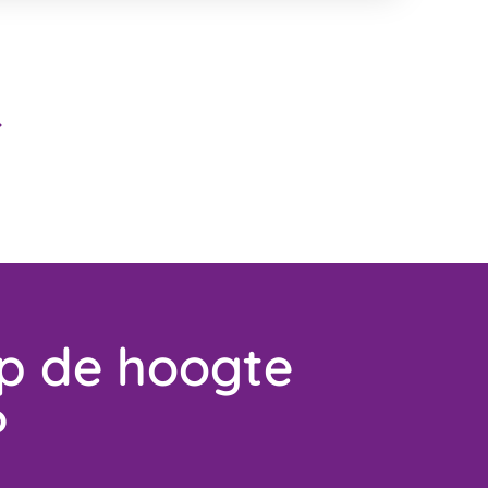
op de hoogte
?