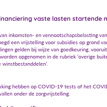
e financiering vaste lasten starten
g van inkomsten- en vennootschapsbelasting van
gd een vrijstelling voor subsidies op grond v
lingen gelden bij wijze van goedkeuring, vooru
e worden opgenomen in de rubriek ‘overige bui
de winstbestanddelen’.
kking hebben op COVID-19 tests of het COV
llen onder de zorgvrijstelling.