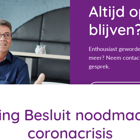
Altijd 
blijven
Enthousiast geworde
meer? Neem contact
gesprek.
NEEM CON
ng Besluit noodma
coronacrisis