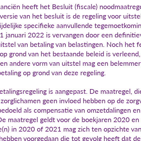
anciën heeft het Besluit (fiscale) noodmaatrege
versie van het besluit is de regeling voor uitst
tijdelijke specifieke aanvullende tegemoetkomi
1 januari 2022 is vervangen door een definit
itstel van betaling van belastingen. Noch het f
op grond van het bestaande beleid is verleend,
en andere vorm van uitstel mag een belemmer
etaling op grond van deze regeling.
talingsregeling is aangepast. De maatregel, di
 zorglichamen geen invloed hebben op de zorgvri
n bedoeld als compensatie van omzetdalingen e
e maatregel geldt voor de boekjaren 2020 en
ge(n) in 2020 of 2021 mag zich ten opzichte va
ebben voorgedaan die tot gevolg heeft dat de z