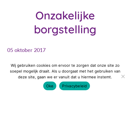
Onzakelijke
borgstelling
05 oktober 2017
Wij gebruiken cookies om ervoor te zorgen dat onze site zo
soepel mogelijk draait. Als u doorgaat met het gebruiken van
Het ter beschikking stellen van vermogen aan een
deze site, gaan we er vanuit dat u hiermee instemt.
bv, waarin de terbeschikkingsteller een
Oke
Privacybeleid
aanmerkelijk belang heeft, wordt belast als
resultaat uit overige werkzaamheden in box 1 van
de inkomstenbelasting. Het aangaan van een
borgstelling is geen terbeschikkingstelling, maar
een vergoeding voor het aangaan van borgtocht