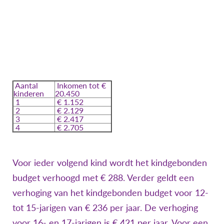
Aantal
Inkomen tot €
kinderen
20.450
1
€ 1.152
2
€ 2.129
3
€ 2.417
4
€ 2.705
Voor ieder volgend kind wordt het kindgebonden
budget verhoogd met € 288. Verder geldt een
verhoging van het kindgebonden budget voor 12-
tot 15-jarigen van € 236 per jaar. De verhoging
voor 16- en 17-jarigen is € 421 per jaar. Voor een