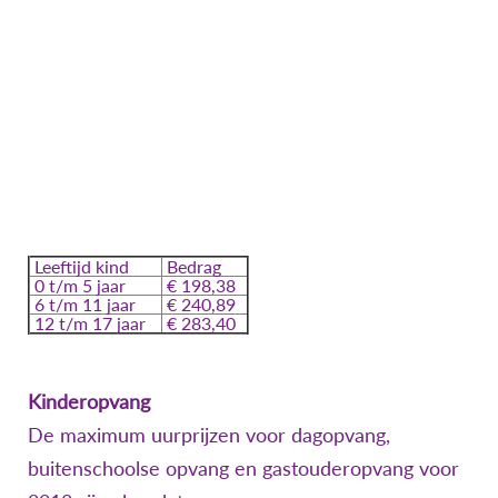
Leeftijd kind
Bedrag
0 t/m 5 jaar
€ 198,38
6 t/m 11 jaar
€ 240,89
12 t/m 17 jaar
€ 283,40
Kinderopvang
De maximum uurprijzen voor dagopvang,
buitenschoolse opvang en gastouderopvang voor